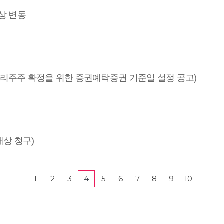
상 변동
권리주주 확정을 위한 증권예탁증권 기준일 설정 공고)
상 청구)
1
2
3
4
5
6
7
8
9
10