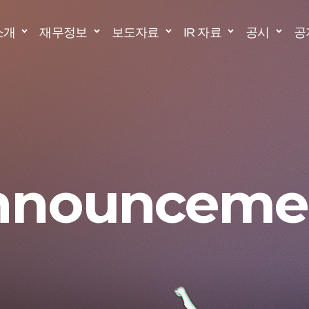
소개
재무정보
보도자료
IR 자료
공시
공
Announceme